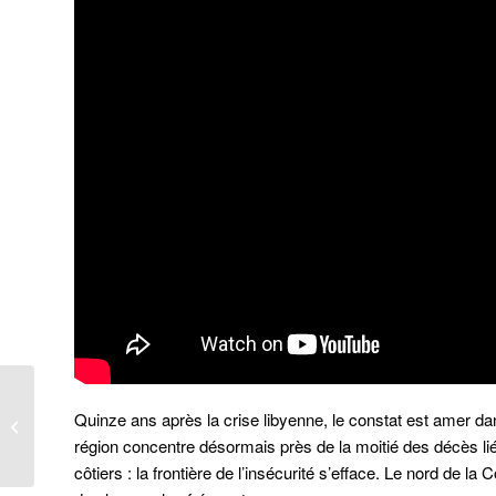
Série « Ondes de
Choc » : RED au
Quinze ans après la crise libyenne, le constat est amer d
Burkina, le « pasteur »
région concentre désormais près de la moitié des décès li
des zones o...
côtiers : la frontière de l’insécurité s’efface. Le nord de l