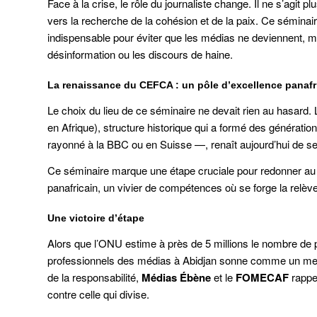
Face à la crise, le rôle du journaliste change. Il ne s’agit 
vers la recherche de la cohésion et de la paix. Ce séminair
indispensable pour éviter que les médias ne deviennent, 
désinformation ou les discours de haine.
La renaissance du CEFCA : un pôle d’excellence panafr
Le choix du lieu de ce séminaire ne devait rien au hasard.
en Afrique), structure historique qui a formé des générat
rayonné à la BBC ou en Suisse —, renaît aujourd’hui de s
Ce séminaire marque une étape cruciale pour redonner au 
panafricain, un vivier de compétences où se forge la relèv
Une victoire d’étape
Alors que l’ONU estime à près de 5 millions le nombre de
professionnels des médias à Abidjan sonne comme un messag
de la responsabilité,
Médias Ébène
et le
FOMECAF
rappel
contre celle qui divise.