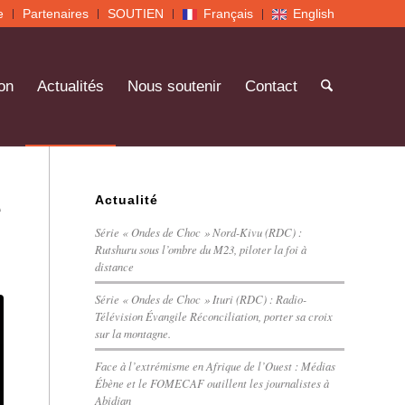
e
Partenaires
SOUTIEN
Français
English
on
Actualités
Nous soutenir
Contact
Actualité
e
Série « Ondes de Choc » Nord-Kivu (RDC) :
Rutshuru sous l’ombre du M23, piloter la foi à
distance
Série « Ondes de Choc » Ituri (RDC) : Radio-
Télévision Évangile Réconciliation, porter sa croix
sur la montagne.
Face à l’extrémisme en Afrique de l’Ouest : Médias
Ébène et le FOMECAF outillent les journalistes à
Abidjan