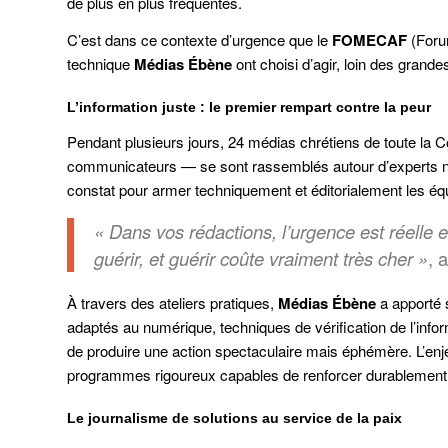
de plus en plus fréquentes.
C’est dans ce contexte d’urgence que le
FOMECAF
(Foru
technique
Médias Ébène
ont choisi d’agir, loin des grande
L’information juste : le premier rempart contre la peur
Pendant plusieurs jours, 24 médias chrétiens de toute la Cô
communicateurs — se sont rassemblés autour d’experts natio
constat pour armer techniquement et éditorialement les éq
« Dans vos rédactions, l’urgence est réelle et
guérir, et guérir coûte vraiment très cher »
, 
À travers des ateliers pratiques,
Médias Ébène
a apporté 
adaptés au numérique, techniques de vérification de l’infor
de produire une action spectaculaire mais éphémère. L’enj
programmes rigoureux capables de renforcer durablement l
Le journalisme de solutions au service de la paix