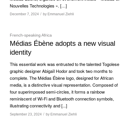
Nouvelles Technologies ». […]
/
December 7, 2024
by
Emmanuel Ziehli
French-speaking Africa
Médias Ébène adopts a new visual
identity
This essential work was entrusted to the talented Togolese
graphic designer Abigaïl Hodor and took two months to
complete. The Médias Ébène logo, designed for African
media, is a distinctive visual representation. Composed of
four superimposed semi-circles, it forms a rainbow
reminiscent of Wi-Fi and Bluetooth connection symbols,
illustrating connectivity and [...]
/
September 23, 2024
by
Emmanuel Ziehli