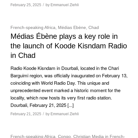
/
February 25, 2025
by
Emmanuel Ziehli
French-speaking Africa
,
Médias Ebène
,
Chad
Médias Ébène plays a key role in
the launch of Koode Kisndam Radio
in Chad
Radio Koode Kisndam in Dourbali, located in the Chari
Barguimi region, was officially inaugurated on February 13,
coinciding with World Radio Day. This unique and
unprecedented event marked a historic moment for the
locality, which now hosts its very first radio station.
Dourbali, February 21, 2025 [...]
/
February 21, 2025
by
Emmanuel Ziehli
French-speaking Africa
,
Congo
,
Christian Media in French-